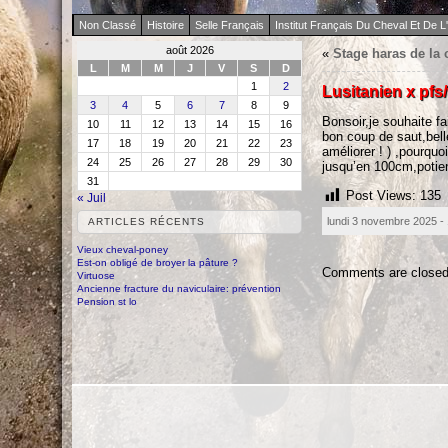
Non Classé
Histoire
Selle Français
Institut Français Du Cheval Et De L'
août 2026
«
Stage haras de la
L
M
M
J
V
S
D
1
2
Lusitanien x pfs
3
4
5
6
7
8
9
Bonsoir,je souhaite f
10
11
12
13
14
15
16
bon coup de saut,belle
17
18
19
20
21
22
23
améliorer ! ) ,pourqu
24
25
26
27
28
29
30
jusqu’en 100cm,potie
31
Post Views:
135
« Juil
lundi 3 novembre 2025 -
ARTICLES RÉCENTS
Vieux cheval-poney
Est-on obligé de broyer la pâture ?
Comments are closed
Virtuose
Ancienne fracture du naviculaire: prévention
Pension st lo