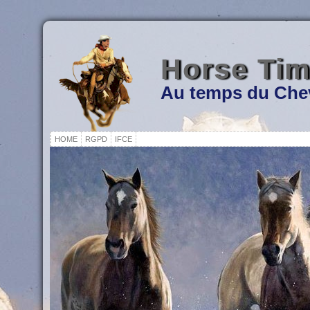
Horse Ti
Au temps du Che
HOME
RGPD
IFCE