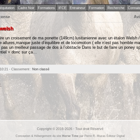
équitation
Cadre Noir
Formations
IFCE
Entraineur
Formation
Recherche
Connai
 cense
Avi
/welsh
aire un croisement de ma ponette (149cm) lusitanienne avec un étalon Welsh 
 allures,manque juste d’équilibre et de locomotion ( elle n’est pas horrible mai
oi pas un meilleur passage de dos à l’obstacle Dans le but de faire un poney sp
ntiel + donc sur ça…
 10:21 - Classement :
Non classé
.
Copyright © 2016-2026 - Tout droit Réservé
Conception & Hébergement du site
Horse Time
par Pierre R. Muzas Éditeur Digital