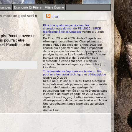
ssances
Economie Et Filière
Filière Équine
s marque geai vert
»
IFCE
Plus que quelques jours avant les
championnats du monde FEI 2026 : l’IFCE
représenté à Aix-la-Chapelle
vendredi 7 août
2026
/ pfs Ponette avec un
Du 11 au 23 août 2026, Aix-la-Chapelle en
s pourrait être
Allemagne, accueillera les Championnats du
ort Ponette sortie
monde FEI, échéance de l’année 2026 qui
constituera également une étape importante
dans la perspective des Jeux olympiques et
paralympiques de Los Angeles 2028. L’Institut
français du cheval et de l’équitation sera
représenté à cette échéance. Plusieurs
athlètes, chevaux et agents porteront les […]
Léa Birée
Trois formateurs Japonais sur le site du Pin
pour une formation technique et pédagogique
jeudi 6 août 2026
Début août, le site du Pin-au-Haras a accueilli
trois professionnels japonais pour une nouvelle
session de formation en attelage. Ils
poursuivent leur montée en compétences dans
le cadre d’un projet engagé en 2023 avec la
Japan Horse Logging. Cette dernière œuvre au
développement de la traction équine au Japon.
Une coopération franco-japonaise au service
de la […]
Aurore Emo