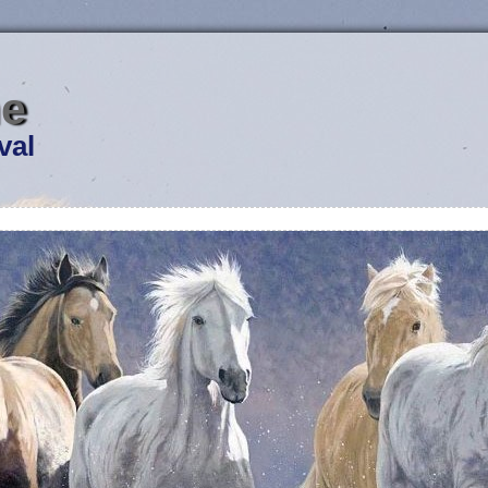
me
val