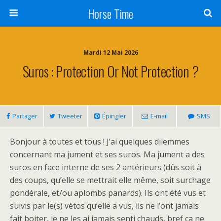
Horse Time
Mardi 12 Mai 2026
Suros : Protection Or Not Protection ?
Partager
Tweeter
Épingler
E-mail
SMS
Bonjour à toutes et tous ! J’ai quelques dilemmes
concernant ma jument et ses suros. Ma jument a des
suros en face interne de ses 2 antérieurs (dûs soit à
des coups, qu’elle se mettrait elle même, soit surchage
pondérale, et/ou aplombs panards). Ils ont été vus et
suivis par le(s) vétos qu’elle a vus, ils ne l’ont jamais
fait boiter, je ne les ai jamais senti chauds, bref ça ne